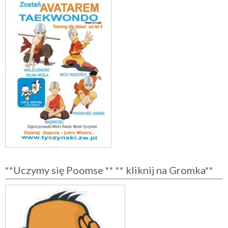
**Uczymy się Poomse ** ** kliknij na Gromka**