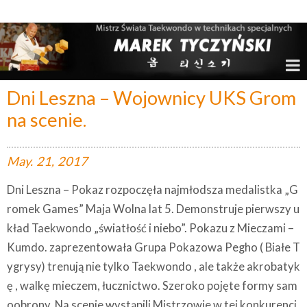
Marek Tyczyński – Mistrz Świata w Taekwondo
Dni Leszna – Wojownicy UKS Grom
na scenie.
May.
21,
2017
Dni Leszna – Pokaz rozpoczęła najmłodsza medalistka „G
romek Games” Maja Wolna lat 5. Demonstruje pierwszy u
kład Taekwondo „światłość i niebo”. Pokazu z Mieczami –
Kumdo. zaprezentowała Grupa Pokazowa Pegho ( Białe T
ygrysy) trenują nie tylko Taekwondo , ale także akrobatyk
ę , walkę mieczem, łucznictwo. Szeroko pojęte formy sam
oobrony. Na scenie wystąpili Mistrzowie w tej konkurencj