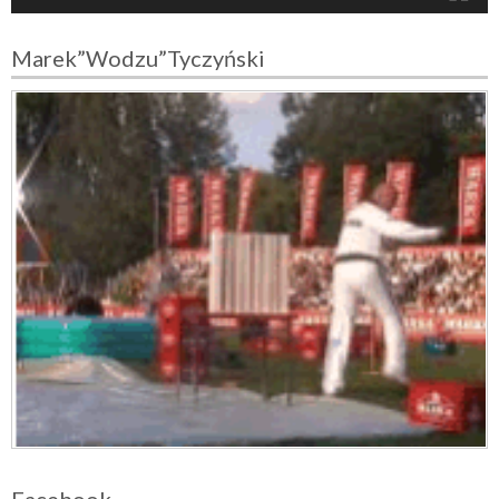
o
Marek”Wodzu”Tyczyński
Facebook