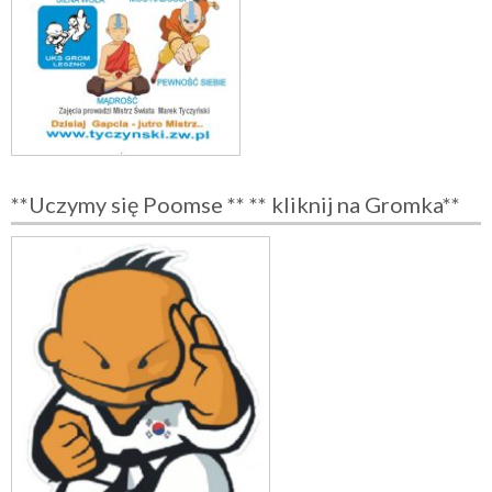
**Uczymy się Poomse ** ** kliknij na Gromka**