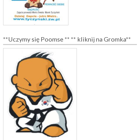
**Uczymy się Poomse ** ** kliknij na Gromka**