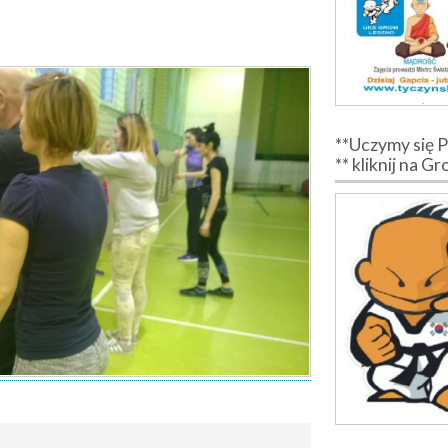
**Uczymy się 
** kliknij na G