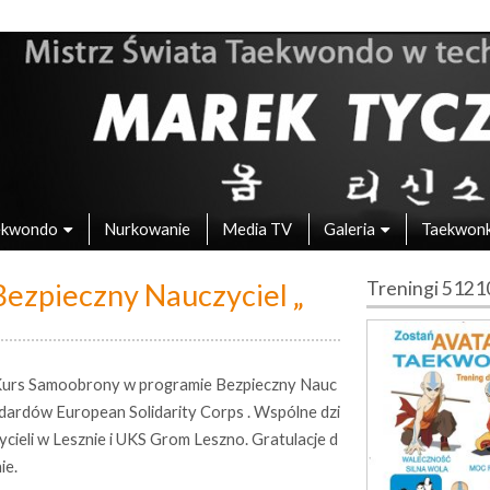
 – Mistrz Świata w Taekwondo
ekwondo
Nurkowanie
Media TV
Galeria
Taekwon
ezpieczny Nauczyciel „
Treningi 512
urs Samoobrony w programie Bezpieczny Nauc
dardów European Solidarity Corps . Wspólne dzi
ieli w Lesznie i UKS Grom Leszno. Gratulacje d
ie.