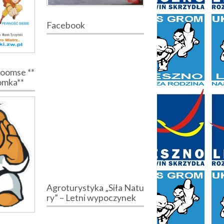
Facebook
Poomse **
romka**
Agroturystyka „Siła Natu
ry” – Letni wypoczynek