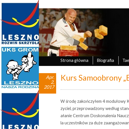
Marek Tyczyński
oficjalna strona UKS Grom Leszno
Strona główna
Biografia
Ta
Kurs Samoobrony „B
Apr.
2,
2017
W środę zakończyłem 4 modułowy K
zyciel, przeprowadzony według stan
ałanie Centrum Doskonalenia Nauczyc
la uczestników za duże zaangażowan