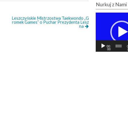
Nurkuj z Nami
O
A
Leszczyńskie Mistrzostwa Taekwondo „G
d
romek Games” o Puchar Prezydenta Lesz
na
t
w
a
r
00:
z
00
a
c
z
v
i
d
e
o