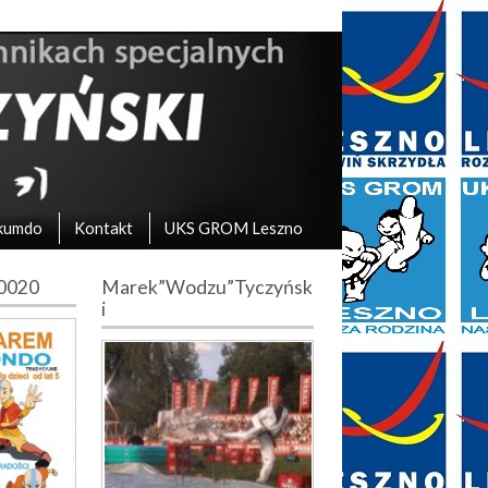
kumdo
Kontakt
UKS GROM Leszno
10020
Marek”Wodzu”Tyczyńsk
i