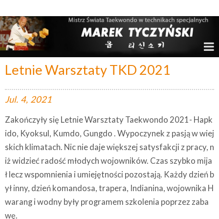
Marek Tyczyński – Mistrz Świata w Taekwondo
Letnie Warsztaty TKD 2021
Jul.
4,
2021
Zakończyły się Letnie Warsztaty Taekwondo 2021- Hapk
ido, Kyoksul, Kumdo, Gungdo . Wypoczynek z pasją w wiej
skich klimatach. Nic nie daje większej satysfakcji z pracy, n
iż widzieć radość młodych wojowników. Czas szybko mija
ł lecz wspomnienia i umiejętności pozostają. Każdy dzień b
ył inny, dzień komandosa, trapera, Indianina, wojownika H
warang i wodny były programem szkolenia poprzez zaba
wę.