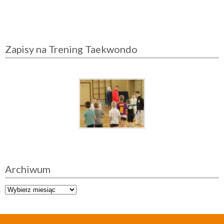
Zapisy na Trening Taekwondo
Archiwum
A
r
c
h