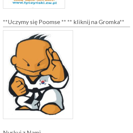
**Uczymy się Poomse ** ** kliknij na Gromka**
Nurkuj z Nami