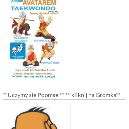
**Uczymy się Poomse ** ** kliknij na Gromka**