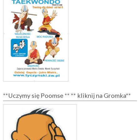
**Uczymy się Poomse ** ** kliknij na Gromka**