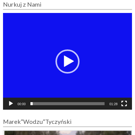
Nurkuj z Nami
O
d
t
w
a
r
z
a
c
z
v
i
d
e
00:00
01:28
o
Marek”Wodzu”Tyczyński