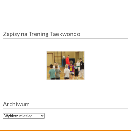
Zapisy na Trening Taekwondo
Archiwum
A
r
c