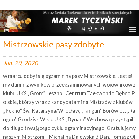
Marek Tyczyński – Mistrz Świata w Taekwondo
Mistrzowskie pasy zdobyte.
Jun.
20,
2020
w marcu odbył się egzamin na pasy Mistrzowskie. Jesteś
my dumni z wyników przeegzaminowanych wojowników z
klubu UKS „Grom” Leszno , Centrum Taekwondo Dębno P
olskie, którzy wraz z kandydatami na Mistrzów z klubów
„Pekho” Św. Katarzyna/Wrocław, „Tangun” Borówiec, „Ra
ngdo” Grodzisk Wlkp. UKS „Dynam” Wschowa przystąpili
do długo trwającego cyklu egzaminacyjnego. Gratulujemy
naszym Mistrzom – Michalina Dajewska 3 Dan, Tomasz Ol