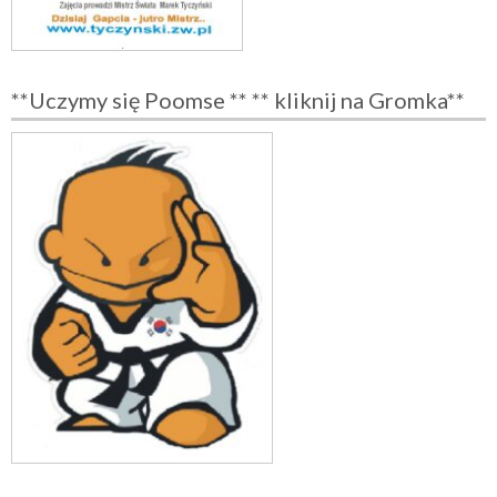
**Uczymy się Poomse ** ** kliknij na Gromka**