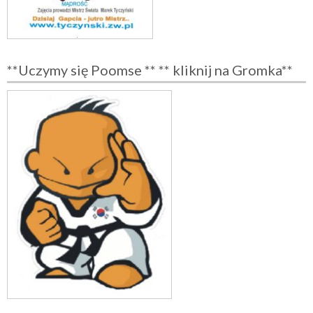
**Uczymy się Poomse ** ** kliknij na Gromka**