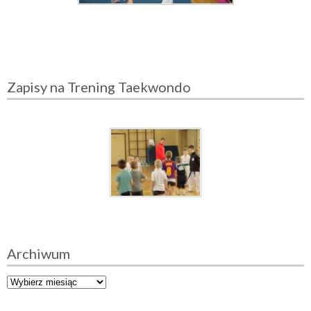
Zapisy na Trening Taekwondo
Archiwum
A
r