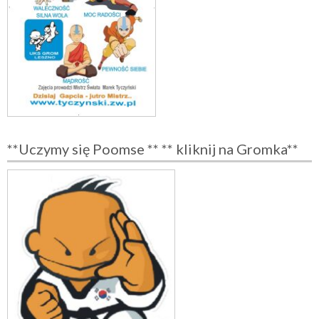
**Uczymy się Poomse ** ** kliknij na Gromka**