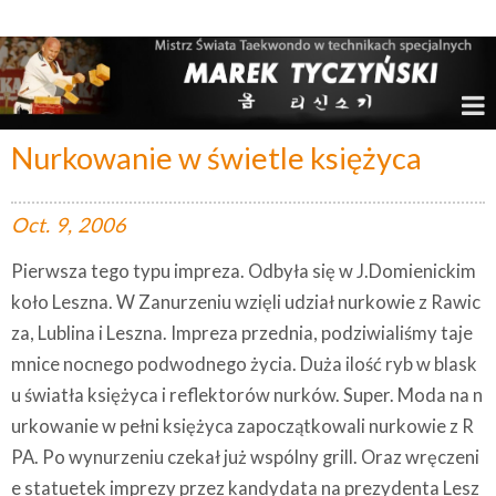
Marek Tyczyński – Mistrz Świata w Taekwondo
Nurkowanie w świetle księżyca
Oct.
9,
2006
Pierwsza tego typu impreza. Odbyła się w J.Domienickim
koło Leszna. W Zanurzeniu wzięli udział nurkowie z Rawic
za, Lublina i Leszna. Impreza przednia, podziwialiśmy taje
mnice nocnego podwodnego życia.
Duża ilość ryb w blask
u światła księżyca i reflektorów nurków. Super. Moda na n
urkowanie w pełni księżyca zapoczątkowali nurkowie z R
PA. Po wynurzeniu czekał już wspólny grill. Oraz wręczeni
e statuetek imprezy przez kandydata na prezydenta Lesz