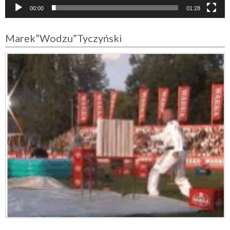
e
00:00
01:28
o
Marek”Wodzu”Tyczyński