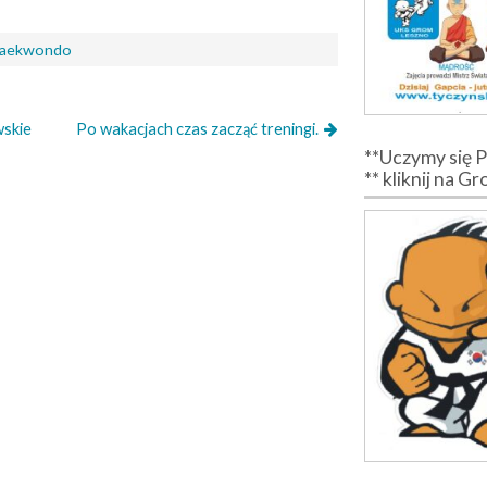
aekwondo
wskie
Po wakacjach czas zacząć treningi.
**Uczymy się 
** kliknij na G