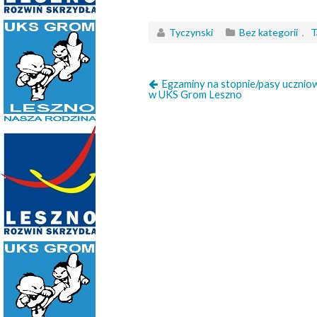
Tyczynski
Bez kategorii
,
T
Egzaminy na stopnie/pasy ucznio
w UKS Grom Leszno