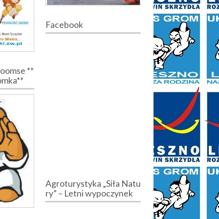
Facebook
Poomse **
romka**
Agroturystyka „Siła Natu
ry” – Letni wypoczynek