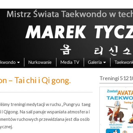
 – Mistrz Świata w Taekwondo
ekwondo
Nurkowanie
Media TV
Galeria
Taekwon
– Tai chi i Qi gong.
Treningi 512
liśmy treningi medytacji w ruchu „Pungryu taeg
 i Qigong. Na sali panuje wspaniała atmosfera i
ementów ruchowych przewidziana jest dla osób
ycznej.