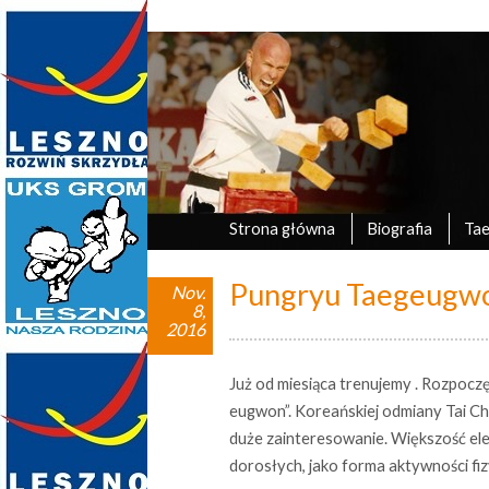
Marek Tyczyński
oficjalna strona UKS Grom Leszno
Strona główna
Biografia
Ta
Pungryu Taegeugwon 
Nov.
8,
2016
Już od miesiąca trenujemy . Rozpoczę
eugwon”. Koreańskiej odmiany Tai Chi
duże zainteresowanie. Większość el
dorosłych, jako forma aktywności fiz