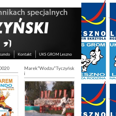
kumdo
Kontakt
UKS GROM Leszno
10020
Marek”Wodzu”Tyczyńsk
i