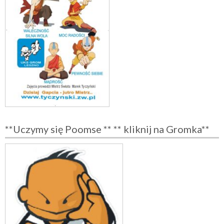
**Uczymy się Poomse ** ** kliknij na Gromka**