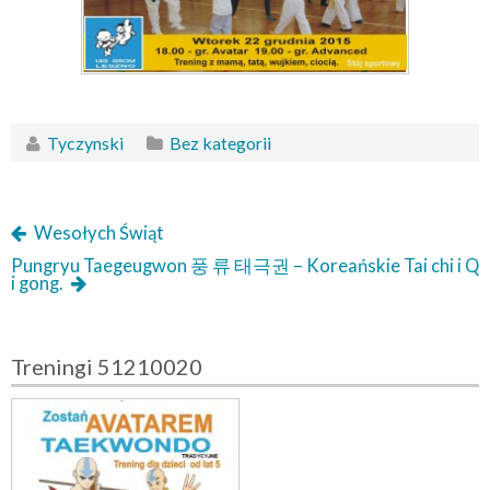
Tyczynski
Bez kategorii
Wesołych Świąt
Pungryu Taegeugwon 풍 류 태극권 – Koreańskie Tai chi i Q
i gong.
Treningi 51210020