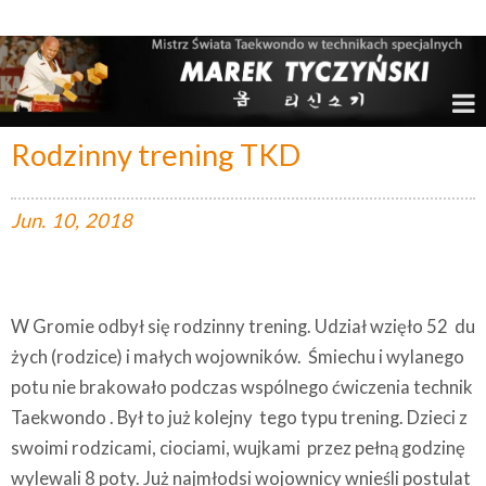
Marek Tyczyński – Mistrz Świata w Taekwondo
Rodzinny trening TKD
Jun.
10,
2018
W Gromie odbył się rodzinny trening. Udział wzięło 52 du
żych (rodzice) i małych wojowników. Śmiechu i wylanego
potu nie brakowało podczas wspólnego ćwiczenia technik
Taekwondo . Był to już kolejny tego typu trening. Dzieci z
swoimi rodzicami, ciociami, wujkami przez pełną godzinę
wylewali 8 poty. Już najmłodsi wojownicy wnieśli postulat