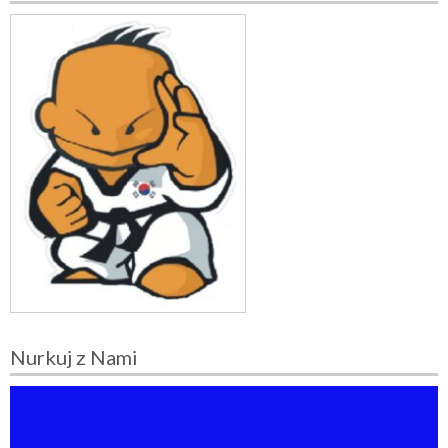
Nurkuj z Nami
O
d
t