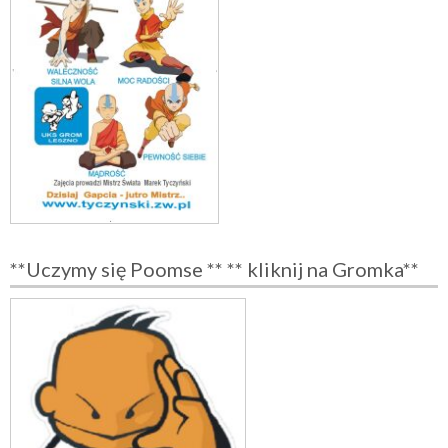
**Uczymy się Poomse ** ** kliknij na Gromka**