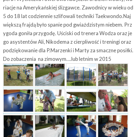
riacje na Amerykańskiej ślizgawce. Zawodnicy w wieku od
5 do 18 lat codziennie szlifowali techniki Taekwondo.Naj
większą frajdą było spanie pod gwiaździstym niebem. Prz
ygoda goniła przygodę. Uściski od trenera Wodza oraz je
go asystentów Ali, Nikodema z cierpliwość i treningi oraz
podziękowanie dla P.Marzenki i Marty za smaczne posiłki.
Do zobaczenia na zimowym….lub letnim w 2015