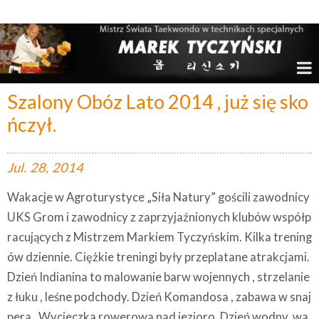
Marek Tyczyński – Mistrz Świata w Taekwondo
Szalony Obóz Lato 2014 , już się sko
ńczył.
Jul.
28,
2014
Wakacje w Agroturystyce „Siła Natury” gościli zawodnicy
UKS Grom i zawodnicy z zaprzyjaźnionych klubów współp
racujących z Mistrzem Markiem Tyczyńskim. Kilka trening
ów dziennie. Ciężkie treningi były przeplatane atrakcjami.
Dzień Indianina to malowanie barw wojennych , strzelanie
z łuku , leśne podchody. Dzień Komandosa , zabawa w snaj
pera . Wycieczka rowerowa nad jezioro. Dzień wodny, wa