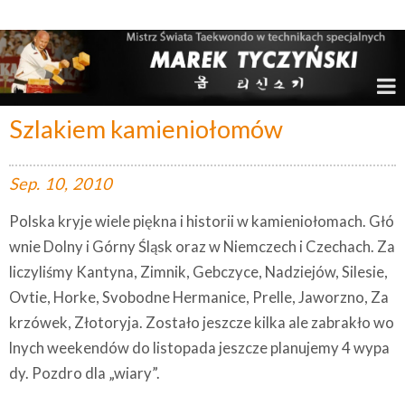
Marek Tyczyński – Mistrz Świata w Taekwondo
Szlakiem kamieniołomów
Sep.
10,
2010
Polska kryje wiele piękna i historii w kamieniołomach. Głó
wnie Dolny i Górny Śląsk oraz w Niemczech i Czechach. Za
liczyliśmy Kantyna, Zimnik, Gebczyce, Nadziejów, Silesie,
Ovtie, Horke, Svobodne Hermanice, Prelle, Jaworzno, Za
krzówek, Złotoryja.
Zostało jeszcze kilka ale zabrakło wo
lnych weekendów do listopada jeszcze planujemy 4 wypa
dy. Pozdro dla „wiary”.