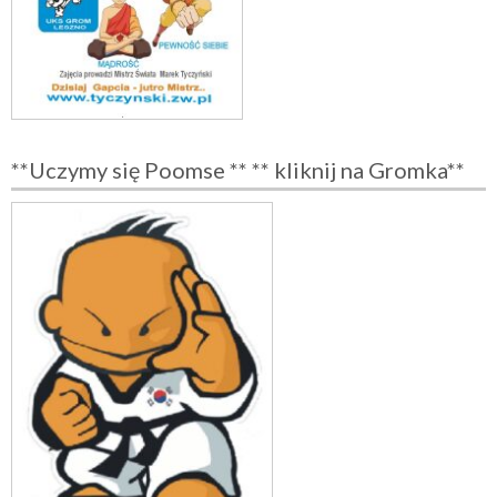
**Uczymy się Poomse ** ** kliknij na Gromka**