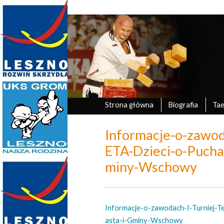
Marek Tyczyński
oficjalna strona UKS Grom Leszno
Strona główna
Biografia
Ta
Informacje-o-zawod
ETA-Dzieci-o-Pucha
miny-Wschowy
Informacje-o-zawodach-I-Turniej-
asta-i-Gminy-Wschowy