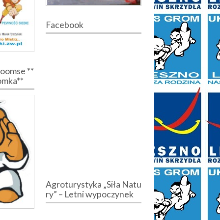
Facebook
Poomse **
romka**
Agroturystyka „Siła Natu
ry” – Letni wypoczynek