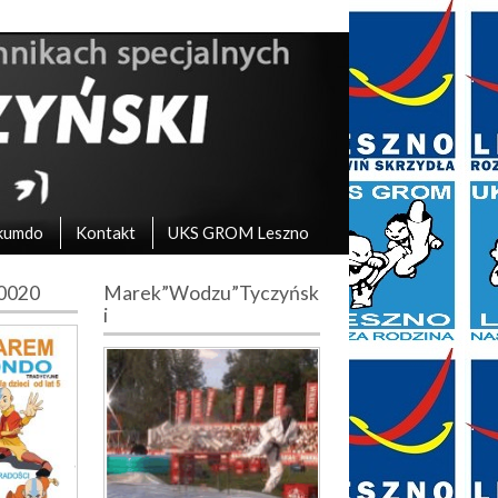
kumdo
Kontakt
UKS GROM Leszno
10020
Marek”Wodzu”Tyczyńsk
i