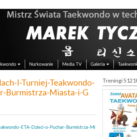
 – Mistrz Świata w Taekwondo
ekwondo
Nurkowanie
Media TV
Galeria
Taekwon
ach-I-Turniej-Teakwondo-
Treningi 512
r-Burmistrza-Miasta-i-G
Teakwondo-ETA-Dzieci-o-Puchar-Burmistrza-Mi