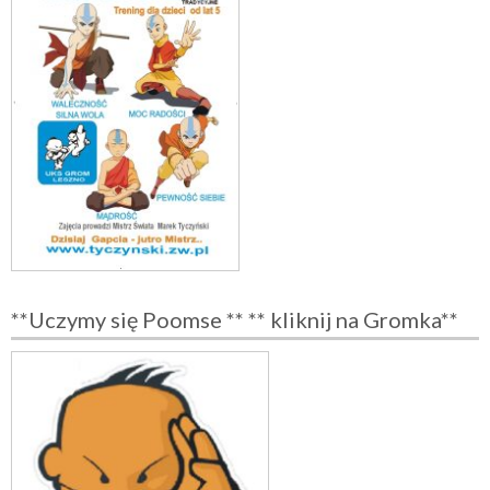
**Uczymy się Poomse ** ** kliknij na Gromka**