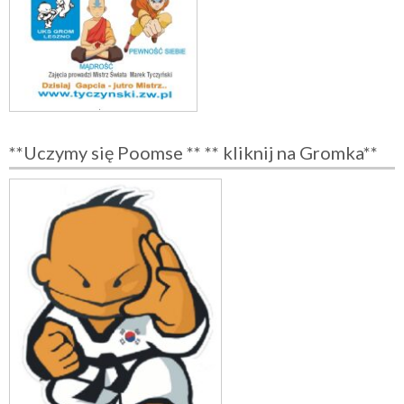
**Uczymy się Poomse ** ** kliknij na Gromka**