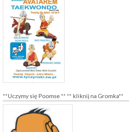
**Uczymy się Poomse ** ** kliknij na Gromka**