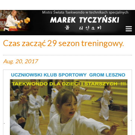
Marek Tyczyński – Mistrz Świata w Taekwondo
Czas zacząć 29 sezon treningowy.
Aug.
20,
2017