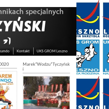
kumdo
Kontakt
UKS GROM Leszno
10020
Marek”Wodzu”Tyczyńsk
i