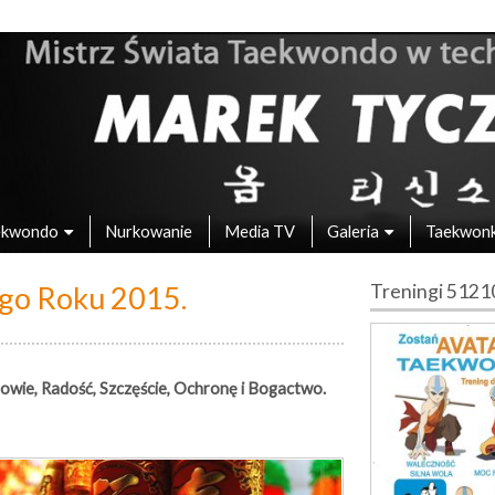
 – Mistrz Świata w Taekwondo
ekwondo
Nurkowanie
Media TV
Galeria
Taekwon
go Roku 2015.
Treningi 512
owie,
Radość,
Szczęście,
Ochronę i Bogactwo.