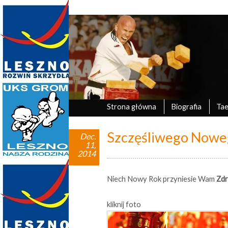
Marek Tyczyński
oficjalna strona UKS Grom Leszno
Strona główna
Biografia
Ta
Szczęśliwego Nowe
Dec.
11,
2014
Niech Nowy Rok przyniesie Wam
Zdr
kliknij foto