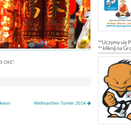
**Uczymy się 
** kliknij na G
„5 OKE”.
ekwon
Weihnachten Turnier 2014