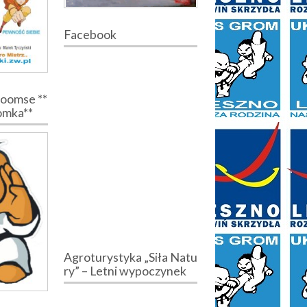
Facebook
Poomse **
romka**
Agroturystyka „Siła Natu
ry” – Letni wypoczynek