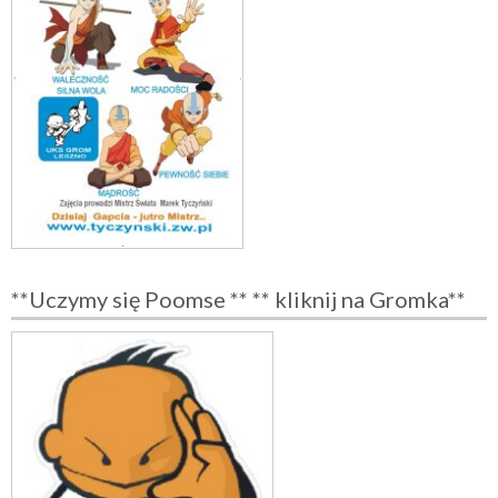
**Uczymy się Poomse ** ** kliknij na Gromka**