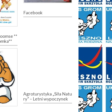
Facebook
Poomse **
romka**
Agroturystyka „Siła Natu
ry” – Letni wypoczynek