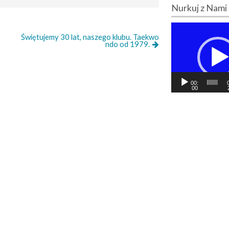
Nurkuj z Nami
O
Świętujemy 30 lat, naszego klubu. Taekwo
d
ndo od 1979.
t
w
a
r
00:
z
00
a
c
z
v
i
d
e
o