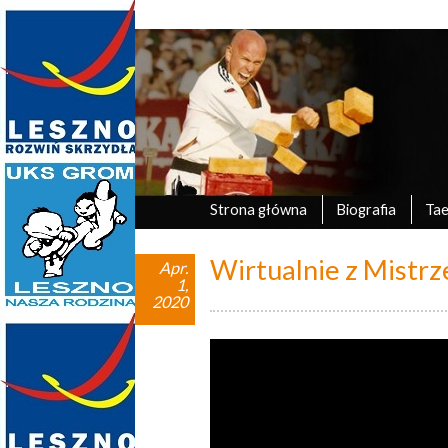
Marek Tyczyński
oficjalna strona UKS Grom Leszno
Strona główna
Biografia
Ta
Wirtualnie z Mistr
Apr.
1,
2020