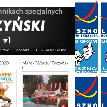
kumdo
Kontakt
UKS GROM Leszno
10020
Marek”Wodzu”Tyczyńsk
i