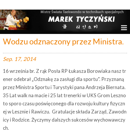
Marek Tyczyński – Mistrz Świata w Taekwondo
Wodzu odznaczony przez Ministra.
Sep.
17,
2014
16 września br. Z rąk Posła RP Łukasza Borowiaka nasz tr
ener odebrał „Odznakę za zasługi dla sportu”. Przyznaną
przez Ministra Sportu i Turystyki pana Andrzeja Biernata.
35 Lat walk na macie i 25 lat trenerki w UKS Grom Leszno
to sporo czasu poświęconego dla rozwoju kultury fizyczn
ej w Lesznie i Rawiczu. Gratulacje składa Zarząd, Zawodn
icy i Rodzice. Życzymy dalszych sukcesów wychowawczy
ch.