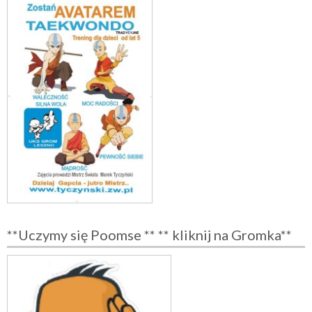
**Uczymy się Poomse ** ** kliknij na Gromka**