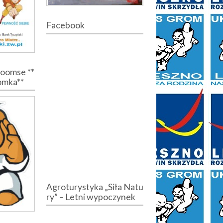
Facebook
Poomse **
romka**
Agroturystyka „Siła Natu
ry” – Letni wypoczynek