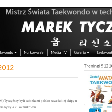
 – Mistrz Świata w Taekwondo
ekwondo
Nurkowanie
Media TV
Galeria
Taekwon
2012
Treningi 512
) Tyczyńscy byli członkami polsko-szwedzkiej ekipy n
ym łączyła kilka nurkowań.