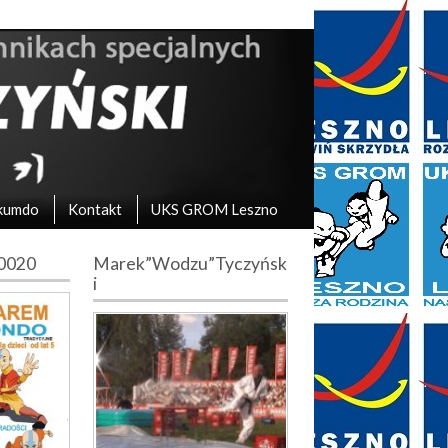
kumdo
Kontakt
UKS GROM Leszno
10020
Marek”Wodzu”Tyczyńsk
i