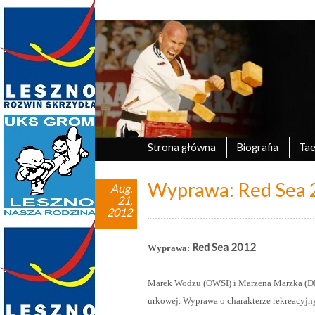
Marek Tyczyński
oficjalna strona UKS Grom Leszno
Strona główna
Biografia
Ta
Wyprawa: Red Sea 
Aug.
21,
2012
Red Sea 2012
Wyprawa:
Marek Wodzu (OWSI) i Marzena Marzka (DM
urkowej. Wyprawa o charakterze rekreacyjn