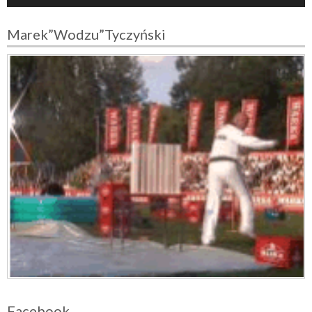
o
Marek”Wodzu”Tyczyński
Facebook