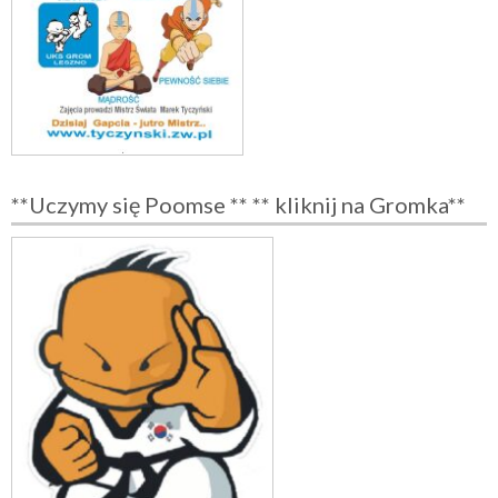
**Uczymy się Poomse ** ** kliknij na Gromka**