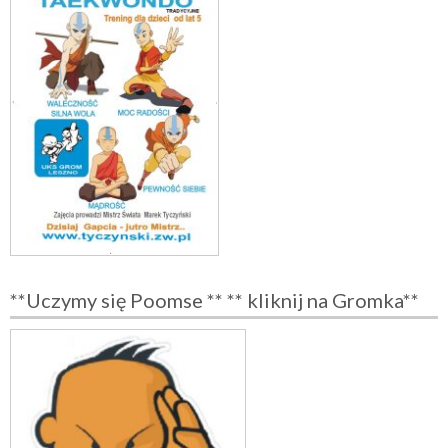
**Uczymy się Poomse ** ** kliknij na Gromka**