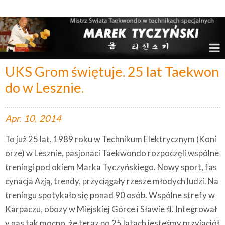
Marek Tyczyński – Mistrz Świata w Taekwondo
UKS Grom świętuje. 25 lat Taekwon
do w Lesznie.
Apr.
10,
2014
To już 25 lat, 1989 roku w Technikum Elektrycznym (Koni
orze) w Lesznie, pasjonaci Taekwondo rozpoczęli wspólne
treningi pod okiem Marka Tyczyńskiego. Nowy sport, fas
cynacja Azją, trendy, przyciągały rzesze młodych ludzi. Na
treningu spotykało się ponad 90 osób. Wspólne strefy w
Karpaczu, obozy w Miejskiej Górce i Sławie śl. Integrował
y nas tak mocno, że teraz po 25 latach jesteśmy przyjaciół