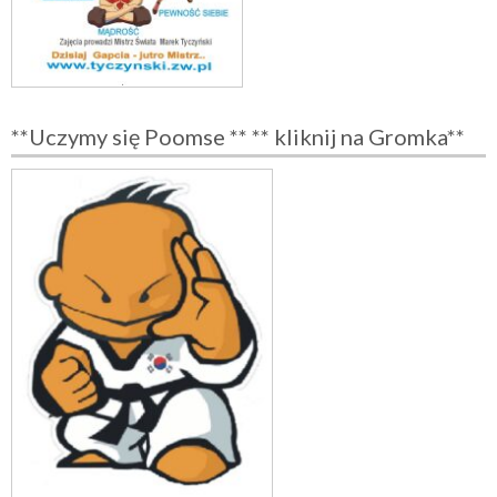
**Uczymy się Poomse ** ** kliknij na Gromka**