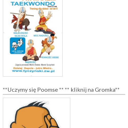
**Uczymy się Poomse ** ** kliknij na Gromka**