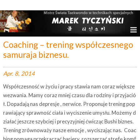
Marek Tyczyński – Mistrz Świata w Taekwondo
Coaching – trening współczesnego
samuraja biznesu.
Apr.
8,
2014
Współczesność w życiu i pracy stawia nam coraz większe
wezwania. Mamy coraz mniej czasu dla rodziny i przyjació
ł. Dopadają nas depresje , nerwice. Proponuje trening pop
rawiający sprawność ciała i wyciszenie umysłu. Możemy d
ziałać jeszcze szybciej i precyzyjniej ćwicząc Bushi biznes.
Trening zrównoważy nasze emocje , wyciszając nas. Coac
hing pomaga przekraczać bariery, rozszerzać strefę komf