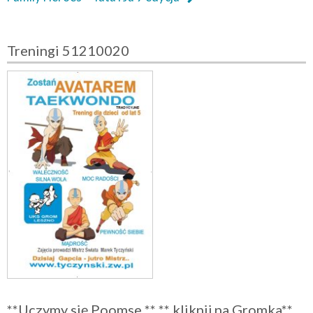
Treningi 51210020
**Uczymy się Poomse ** ** kliknij na Gromka**