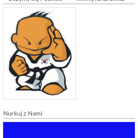
Nurkuj z Nami
O
d