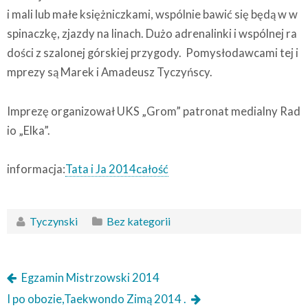
i mali lub małe księżniczkami, wspólnie bawić się będą w w
spinaczkę, zjazdy na linach. Dużo adrenalinki i wspólnej ra
dości z szalonej górskiej przygody. Pomysłodawcami tej i
mprezy są Marek i Amadeusz Tyczyńscy.
Imprezę organizował UKS „Grom” patronat medialny Rad
io „Elka”.
informacja:
Tata i Ja 2014całość
Tyczynski
Bez kategorii
Egzamin Mistrzowski 2014
I po obozie,Taekwondo Zimą 2014 .