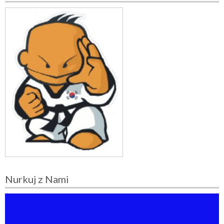
Nurkuj z Nami
O
d
t