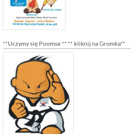
**Uczymy się Poomse ** ** kliknij na Gromka**