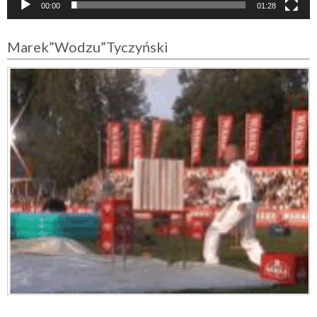
e
00:00
01:28
o
Marek”Wodzu”Tyczyński