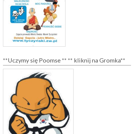
**Uczymy się Poomse ** ** kliknij na Gromka**