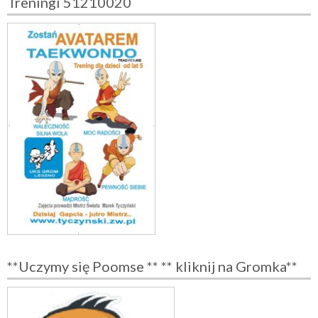
Treningi 51210020
o
n
i
c
o
w
a
n
i
e
**Uczymy się Poomse ** ** kliknij na Gromka**
w
p