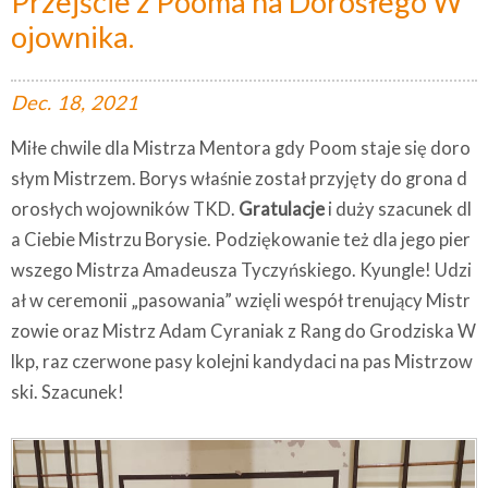
Przejście z Pooma na Dorosłego W
ojownika.
Dec.
18,
2021
Miłe chwile dla Mistrza Mentora gdy Poom staje się doro
słym Mistrzem. Borys właśnie został przyjęty do grona d
orosłych wojowników TKD.
Gratulacje
i duży szacunek dl
a Ciebie Mistrzu Borysie. Podziękowanie też dla jego pier
wszego Mistrza Amadeusza Tyczyńskiego. Kyungle! Udzi
ał w ceremonii „pasowania” wzięli wespół trenujący Mistr
zowie oraz Mistrz Adam Cyraniak z Rang do Grodziska W
lkp, raz czerwone pasy kolejni kandydaci na pas Mistrzow
ski. Szacunek!