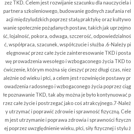
zez TKD. Celem jest rozwijanie szacunku dla nauczyciela i
partnera szkoleniowego, budowanie godnych zaufania rel
acji międzyludzkich poprzez stałą praktykę oraz kultywo
wanie społecznie pożądanych postaw, takich jak uprzejmo
ść, lojalność, pokora, odwaga, szczerość, odpowiedzialnoś
ć, współpraca, szacunek, współczucie i służba .6-Należy pi
elęgnować przez całe życie zainteresowanie TKD i posta
wę prowadzenia wesołego i wzbogaconego życia TKD to
ćwiczenie, którym można się cieszyć przez długi czas, niez
ależnie od wieku i płci, a celem jest rozwinięcie postawy pr
owadzenia radosnego i wzbogaconego życia poprzez ciąg
łe poznawanie TKD, tak aby można je było kontynuować p
rzez całe życie i postrzegać jako coś atrakcyjnego.7-Należ
y utrzymać i poprawić zdrowie i sprawność fizyczną. Cele
m jest utrzymanie i poprawa zdrowia i sprawności fizyczn
ej poprzez uwzględnienie wieku, płci, siły fizycznej i stylu ż