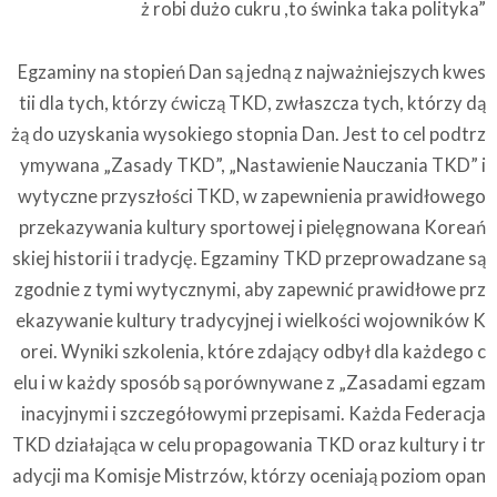
ż robi dużo cukru ,to świnka taka polityka”
Egzaminy na stopień Dan są jedną z najważniejszych kwes
tii dla tych, którzy ćwiczą TKD, zwłaszcza tych, którzy dą
żą do uzyskania wysokiego stopnia Dan. Jest to cel podtrz
ymywana „Zasady TKD”, „Nastawienie Nauczania TKD” i
wytyczne przyszłości TKD, w zapewnienia prawidłowego
przekazywania kultury sportowej i pielęgnowana Koreań
skiej historii i tradycję. Egzaminy TKD przeprowadzane są
zgodnie z tymi wytycznymi, aby zapewnić prawidłowe prz
ekazywanie kultury tradycyjnej i wielkości wojowników K
orei. Wyniki szkolenia, które zdający odbył dla każdego c
elu i w każdy sposób są porównywane z „Zasadami egzam
inacyjnymi i szczegółowymi przepisami. Każda Federacja
TKD działająca w celu propagowania TKD oraz kultury i tr
adycji ma Komisje Mistrzów, którzy oceniają poziom opan