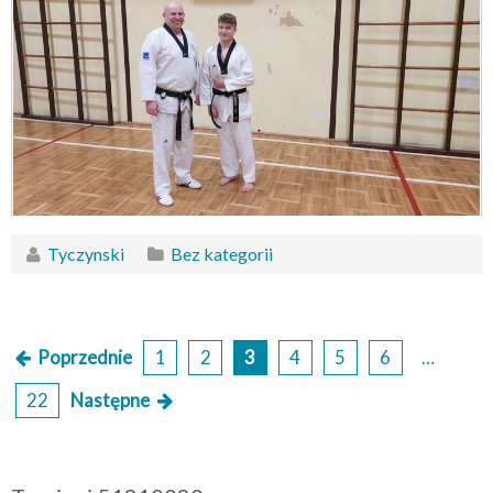
Tyczynski
Bez kategorii
Poprzednie
1
2
3
4
5
6
…
S
22
Następne
t
r