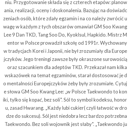
niu. Przygotowanie składa się z czterech etapów: planow
ania, realizacji, oceny i doskonalenia. Bazując na doświadc
zeniach osób, które zdały egzamin i na co należy zwrócić u
wagę w każdym z tych obszarów omawiał GM Soo Kwang
Lee 9 Dan TKD, Tang Soo Do, Kyoklsul, Hapkido. Mistrz M
entor w Polsce prowadził szkołę od 1991r. Wychowany
w tradycjach Korei i Japonii, nie był zrozumiały dla Europe
jczyków. Jego treningi zawsze były okraszone surowością
oraz szacunkiem dla adeptów TKD. Przekazał nam kilka
wskazówek na temat egzaminów, starał dostosować je d
o mentalności Europejczyków żeby były zrozumiałe. Cytuj
e słowa GM Soo Kwang Lee: „w Polsce Taekwondo to kon
iki, tylko się kopać, bez soli”. Sól to symbol kodeksu, honor
u, zasad Hwarang. „Każdy lubi cukier( czyli łatwość w dro
dze do sukcesu). Sól jest niedobra lecz bardzo potrzebna
Taekwondo. Bez soli wojownik jest słaby”. „Taekwondo ju