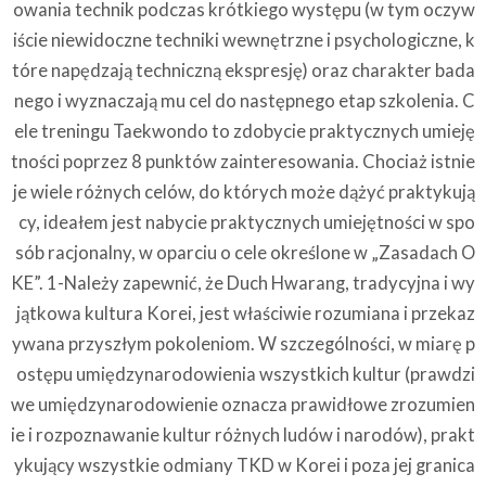
owania technik podczas krótkiego występu (w tym oczyw
iście niewidoczne techniki wewnętrzne i psychologiczne, k
tóre napędzają techniczną ekspresję) oraz charakter bada
nego i wyznaczają mu cel do następnego etap szkolenia. C
ele treningu Taekwondo to zdobycie praktycznych umieję
tności poprzez 8 punktów zainteresowania. Chociaż istnie
je wiele różnych celów, do których może dążyć praktykują
cy, ideałem jest nabycie praktycznych umiejętności w spo
sób racjonalny, w oparciu o cele określone w „Zasadach O
KE”. 1-Należy zapewnić, że Duch Hwarang, tradycyjna i wy
jątkowa kultura Korei, jest właściwie rozumiana i przekaz
ywana przyszłym pokoleniom. W szczególności, w miarę p
ostępu umiędzynarodowienia wszystkich kultur (prawdzi
we umiędzynarodowienie oznacza prawidłowe zrozumien
ie i rozpoznawanie kultur różnych ludów i narodów), prakt
ykujący wszystkie odmiany TKD w Korei i poza jej granica