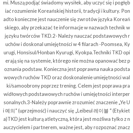
mi. Muszą podjąć świadomy wysiłek, aby uczyć się i pogłęb
iać rozumienie Koreańskiej historii, tradycji i kultury. Pon
adto konieczne jest nauczenie się zwrotów języka Koreań
skiego, aby przekazać te informacje w nazwach technik w
języku twórców TKD.2- Należy nauczać podstawowych r
uchów i doskonal umiejętności w 4 filarach -Poomsea, Ky
urugi, Honsisul/Honban Kyurugi, Kyokpa.Techniki TKD opi
erają się na systemie, którego nie można opanować bez p
oznania podstaw. Konieczna jest poprawna nauka podsta
wowych ruchów TKD oraz doskonalenie umiejętności wal
ki/samoobrony poprzez trening. Celem jest poprawa pra
widłowych podstawowych ruchów i umiejętności interper
sonalnych.3-Należy poprawnie zrozumieć znaczenie „Ye U
i 예의” (uprzejmość) i nauczyć się „Leibeul 레이블 ” (Etykiet
a)TKD jest kulturą atletyczną, która jest możliwa tylko z n
auczycielem i partnerem, ważne jest, aby rozpoznać znacz