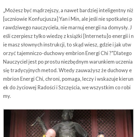
„Możesz być mądrzejszy, a nawet bardziej inteligentny niż
[uczniowie Konfucjusza] Yan i Min, ale jeśli nie spotkałeś p
rawdziwego nauczyciela, nie marnuj energii na domysły. J
eśli czerpiesz tylko wiedzę z książki [Internetu]o energii i n
ie masz słownych instrukcji, to skąd wiesz, gdzie i jak utw
orzyć tajemniczo-duchowy embrion Energi Chi ?”Dlatego
Nauczyciel jest po prostu niezbędnym warunkiem uczenia
się tradycyjnych metod. Wtedy zauważysz że duchowy e
mbrion Energi Chi, chroni, pomaga, leczy i wskazuje kierun
ek do życiowej Radości i Szczęścia, we wszystkim co robi
my.