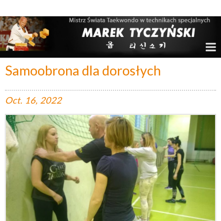
Marek Tyczyński – Mistrz Świata w Taekwondo
Samoobrona dla dorosłych
Oct.
16,
2022