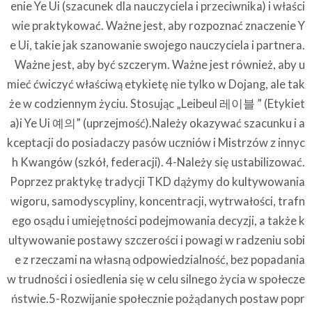
enie Ye Ui (szacunek dla nauczyciela i przeciwnika) i właści
wie praktykować. Ważne jest, aby rozpoznać znaczenie Y
e Ui, takie jak szanowanie swojego nauczyciela i partnera.
Ważne jest, aby być szczerym. Ważne jest również, aby u
mieć ćwiczyć właściwą etykietę nie tylko w Dojang, ale tak
że w codziennym życiu. Stosując „Leibeul 레이블 ” (Etykiet
a)i Ye Ui 예의” (uprzejmość).Należy okazywać szacunku i a
kceptacji do posiadaczy pasów uczniów i Mistrzów z innyc
h Kwangów (szkół, federacji). 4-Należy się ustabilizować.
Poprzez praktykę tradycji TKD dążymy do kultywowania
wigoru, samodyscypliny, koncentracji, wytrwałości, trafn
ego osądu i umiejętności podejmowania decyzji, a także k
ultywowanie postawy szczerości i powagi w radzeniu sobi
e z rzeczami na własną odpowiedzialność, bez popadania
w trudności i osiedlenia się w celu silnego życia w społecze
ństwie.5-Rozwijanie społecznie pożądanych postaw popr