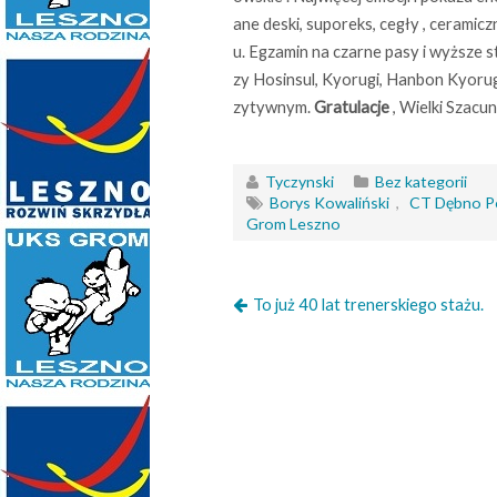
ane deski, suporeks, cegły , ceramic
u. Egzamin na czarne pasy i wyższe s
zy Hosinsul, Kyorugi, Hanbon Kyorug
zytywnym.
Gratulacje
, Wielki Szacun
Tyczynski
Bez kategorii
Borys Kowaliński
,
CT Dębno Po
Grom Leszno
To już 40 lat trenerskiego stażu.