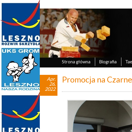
Marek Tyczyński
oficjalna strona UKS Grom Leszno
Strona główna
Biografia
Ta
Promocja na Czarne
Apr.
26,
2022