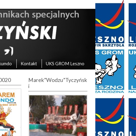
kumdo
Kontakt
UKS GROM Leszno
10020
Marek”Wodzu”Tyczyńsk
i