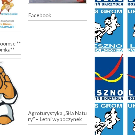
Facebook
Poomse **
romka**
Agroturystyka „Siła Natu
ry” – Letni wypoczynek