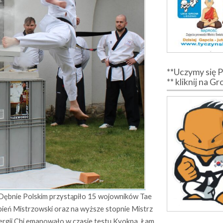
**Uczymy się 
** kliknij na G
ębnie Polskim przystąpiło 15 wojowników Tae
ień Mistrzowski oraz na wyższe stopnie Mistrz
nergii Chi emanowało w czasie testu Kyokpa. Łam