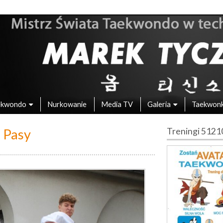
 – Mistrz Świata w Taekwondo
ekwondo
Nurkowanie
Media TV
Galeria
Taekwon
 Pasy
Treningi 512