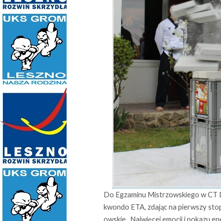
Do Egzaminu Mistrzowskiego w CT D
kwondo ETA, zdając na pierwszy stop
owskie . Najwięcej emocji i pokazu e