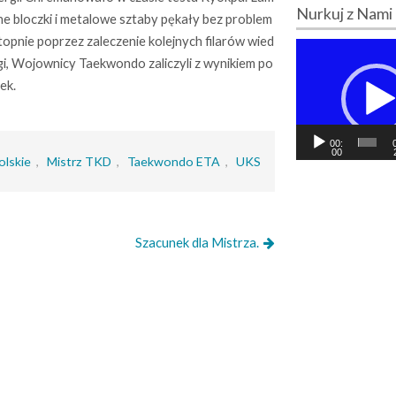
Nurkuj z Nami
zne bloczki i metalowe sztaby pękały bez problem
topnie poprzez zaleczenie kolejnych filarów wied
O
i, Wojownicy Taekwondo zaliczyli z wynikiem po
d
t
ek.
w
a
r
00:
z
00
lskie
,
Mistrz TKD
,
Taekwondo ETA
,
UKS
a
c
z
v
i
Szacunek dla Mistrza.
d
e
o