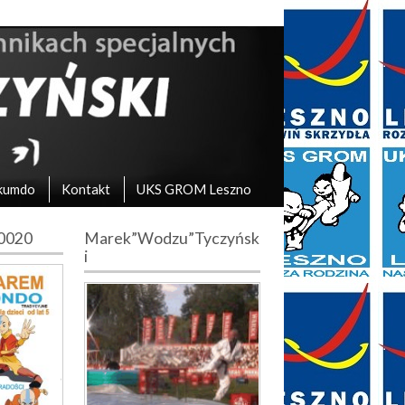
kumdo
Kontakt
UKS GROM Leszno
10020
Marek”Wodzu”Tyczyńsk
i