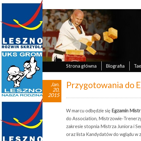
Marek Tyczyński
oficjalna strona UKS Grom Leszno
Strona główna
Biografia
Ta
Przygotowania do 
Jan.
20,
2015
W marcu odbędzie się
Egzamin Mistr
do Association, Mistrzowie-Trenerz
zakresie stopnia Mistrza Juniora i 
oraz lista Kandydatów do wglądu w 