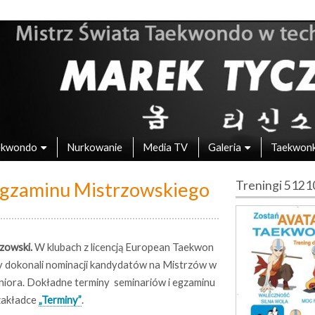
 – Mistrz Świata w Taekwondo
ekwondo
Nurkowanie
Media TV
Galeria
Taekwon
Egzaminu Mistrzowskiego
Treningi 512
zowski.
W klubach z licencją European Taekwon
y dokonali nominacji kandydatów na Mistrzów w
Seniora. Dokładne terminy seminariów i egzaminu
zakładce
„Terminy”
.