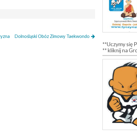
zyzna
Dolnośląski Obóz Zimowy Taekwondo
**Uczymy się 
** kliknij na G