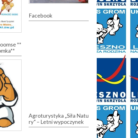
Facebook
Poomse **
romka**
Agroturystyka „Siła Natu
ry” – Letni wypoczynek