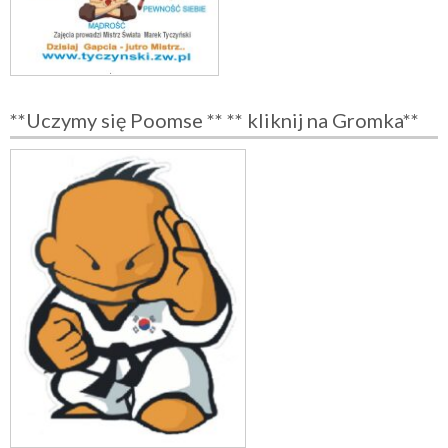
**Uczymy się Poomse ** ** kliknij na Gromka**