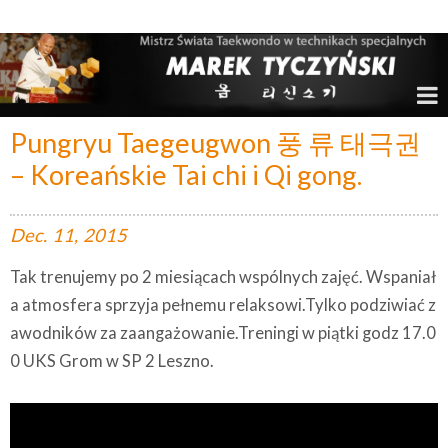
Marek Tyczyński – Mistrz Świata w Taekwondo
Pungryu Taegeugwon 풍 류 태극권
– Koreańskie Tai chi i Qi gong.
Dec.
11,
2015
Tak trenujemy po 2 miesiącach wspólnych zajęć. Wspaniał
a atmosfera sprzyja pełnemu relaksowi.Tylko podziwiać z
awodników za zaangażowanie.Treningi w piątki godz 17.0
0 UKS Grom w SP 2 Leszno.