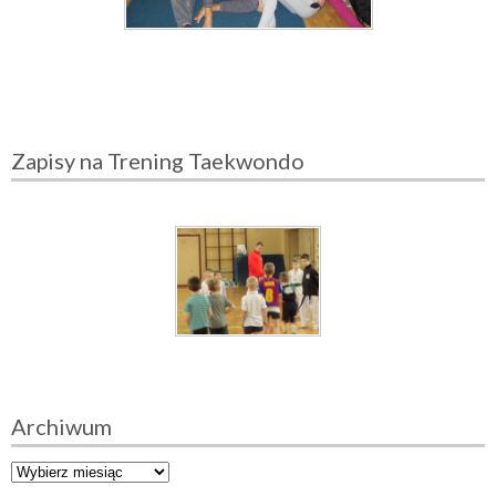
Zapisy na Trening Taekwondo
Archiwum
A
r