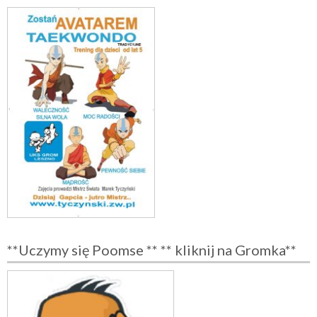
**Uczymy się Poomse ** ** kliknij na Gromka**