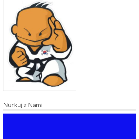
Nurkuj z Nami
O
d
t
w