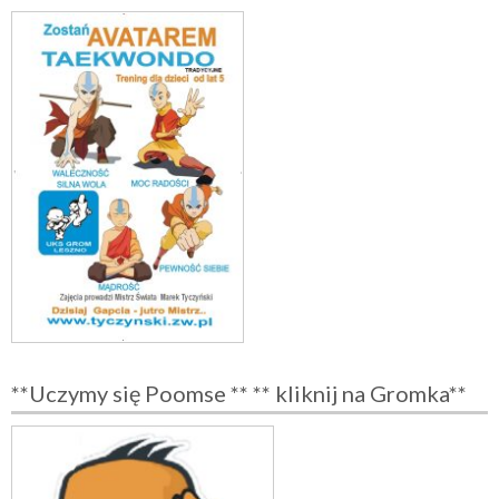
**Uczymy się Poomse ** ** kliknij na Gromka**