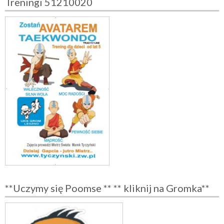
Treningi 51210020
**Uczymy się Poomse ** ** kliknij na Gromka**