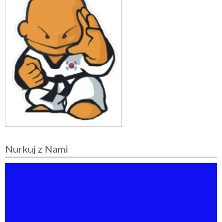
Nurkuj z Nami
O
d
t
w
a