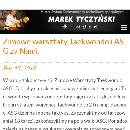
Marek Tyczyński – Mistrz Świata w Taekwondo
Zimowe warsztaty Taekwondo i AS
G za Nami.
Feb.
15,
2018
W środę zakończyły się Zimowe Warsztaty Taekwondo i
ASG. Tak, aby uatrakcyjnić zabawę między treningami Ta
ekwondo wprowadzone zostały zajęcia z taktyki, obsługi
broni i strategi wojennej. Taekwondo to 2 treningi dzienni
e, ASG dzienna i nocna taktyka. Zaczynaliśmy od tarczow
ania( 18 tarcz), zakończyliśmy na polu walki ASG. Ponadto
zajęcia na basenie, nauka nurkowania ze sprężonym powi