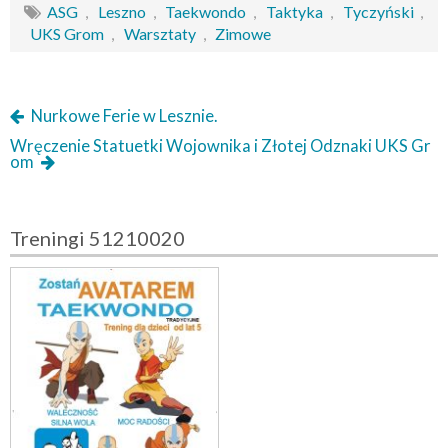
ASG
,
Leszno
,
Taekwondo
,
Taktyka
,
Tyczyński
,
UKS Grom
,
Warsztaty
,
Zimowe
Nurkowe Ferie w Lesznie.
Wręczenie Statuetki Wojownika i Złotej Odznaki UKS Gr
om
Treningi 51210020