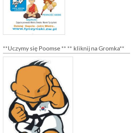
**Uczymy się Poomse ** ** kliknij na Gromka**