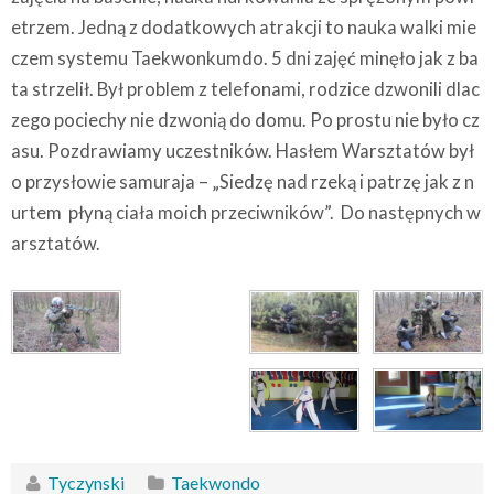
etrzem. Jedną z dodatkowych atrakcji to nauka walki mie
czem systemu Taekwonkumdo. 5 dni zajęć minęło jak z ba
ta strzelił. Był problem z telefonami, rodzice dzwonili dlac
zego pociechy nie dzwonią do domu. Po prostu nie było cz
asu. Pozdrawiamy uczestników. Hasłem Warsztatów był
o przysłowie samuraja – „Siedzę nad rzeką i patrzę jak z n
urtem płyną ciała moich przeciwników”. Do następnych w
arsztatów.
Tyczynski
Taekwondo