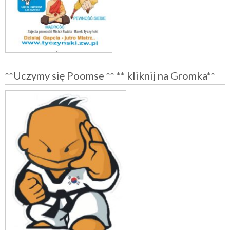
**Uczymy się Poomse ** ** kliknij na Gromka**