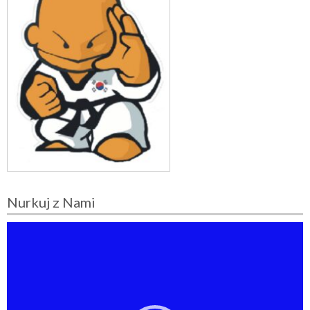
Nurkuj z Nami
O
d
t
w
a
r