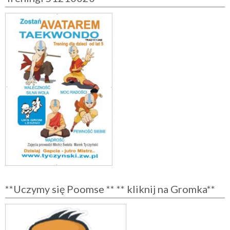
**Uczymy się Poomse ** ** kliknij na Gromka**