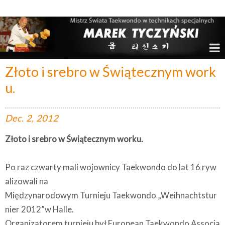
Marek Tyczyński – Mistrz Świata w Taekwondo
Złoto i srebro w Świątecznym work
u.
Dec.
2,
2012
Złoto i srebro w Świątecznym worku.
Po raz czwarty mali wojownicy Taekwondo do lat 16 ryw
alizowali na
Międzynarodowym Turnieju Taekwondo „Weihnachtstur
nier 2012”w Halle.
Organizatorem turnieju był European Taekwondo Associa