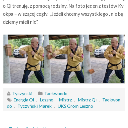
o Qi trenuję, z pomocą rodziny. Na foto jeden z testów Ky
okpa – wiszącej cegły. „Jeżeli chcemy wszystkiego , nie bę
dziemy mieli nic”.
Tyczynski
Taekwondo
Energia Qi
,
Leszno
,
Mistrz
,
Mistrz Qi
,
Taekwon
do
,
Tyczyński Marek
,
UKS Grom Leszno