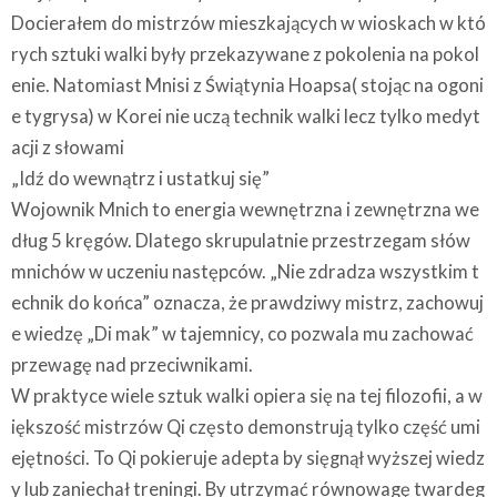
Docierałem do mistrzów mieszkających w wioskach w któ
rych sztuki walki były przekazywane z pokolenia na pokol
enie. Natomiast Mnisi z Świątynia Hoapsa( stojąc na ogoni
e tygrysa) w Korei nie uczą technik walki lecz tylko medyt
acji z słowami
„Idź do wewnątrz i ustatkuj się”
Wojownik Mnich to energia wewnętrzna i zewnętrzna we
dług 5 kręgów. Dlatego skrupulatnie przestrzegam słów
mnichów w uczeniu następców. „Nie zdradza wszystkim t
echnik do końca” oznacza, że prawdziwy mistrz, zachowuj
e wiedzę „Di mak” w tajemnicy, co pozwala mu zachować
przewagę nad przeciwnikami.
W praktyce wiele sztuk walki opiera się na tej filozofii, a w
iększość mistrzów Qi często demonstrują tylko część umi
ejętności. To Qi pokieruje adepta by sięgnął wyższej wiedz
y lub zaniechał treningi. By utrzymać równowagę twardeg