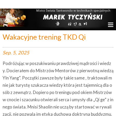
Marek Tyczyński – Mistrz Świata w Taekwondo
Wakacyjne trening TKD Qi
Sep.
5,
2025
Podróżując w poszukiwaniu prawdziwej mądrości i wiedz
y. Docierałem do Mistrzów Mentorów z pierwotną wiedzą
YIn Yang”. Początki zawsze były takie same , traktowali m
nie jak turystę szukacza wiedzy która jest tajemnicą dla o
sób z zewnątrz. Dopiero po treningu pod okiem Mistrzów
w cnocie i szacunku otwierali serca i umysły dla „Qí ge” z in
nego świata. Mnisi Shaolin nie uczą by startować w rywali
zacji, nie pozwala im etyka duchowa doktryna buddyzmu.