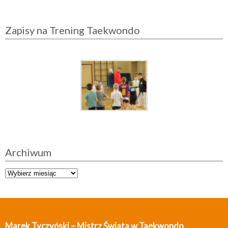
Zapisy na Trening Taekwondo
Archiwum
A
r
c
h
i
Marek Tyczyński – Mistrz Świata w Taekwondo