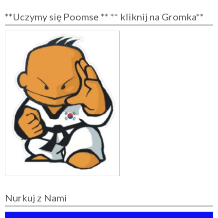
**Uczymy się Poomse ** ** kliknij na Gromka**
Nurkuj z Nami
O