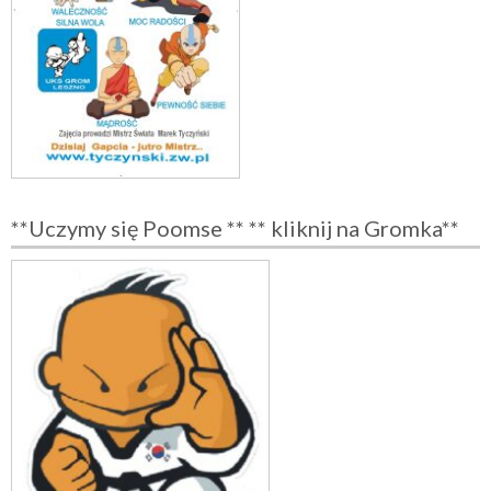
**Uczymy się Poomse ** ** kliknij na Gromka**