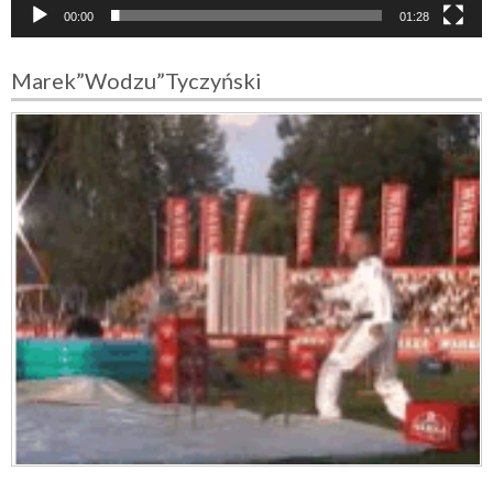
e
00:00
01:28
o
Marek”Wodzu”Tyczyński