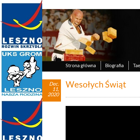
Marek Tyczyński
oficjalna strona UKS Grom Leszno
Strona główna
Biografia
Ta
Wesołych Świąt
Dec.
11,
2020