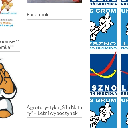
Facebook
Poomse **
romka**
Agroturystyka „Siła Natu
ry” – Letni wypoczynek