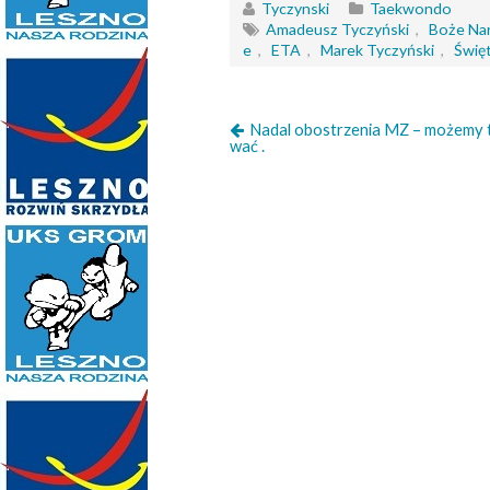
Tyczynski
Taekwondo
Amadeusz Tyczyński
,
Boże Na
e
,
ETA
,
Marek Tyczyński
,
Świę
Nadal obostrzenia MZ – możemy 
wać .