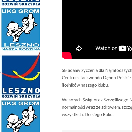
Składamy życzenia dla Najmłodszych
Centrum Taekwondo Dębno Polskie or
iłośników naszego klubu.
Wesołych Świąt oraz Szczęśliwego 
normalności wraz ze zdrowiem, szczęś
wszystkich. Do siego Roku.