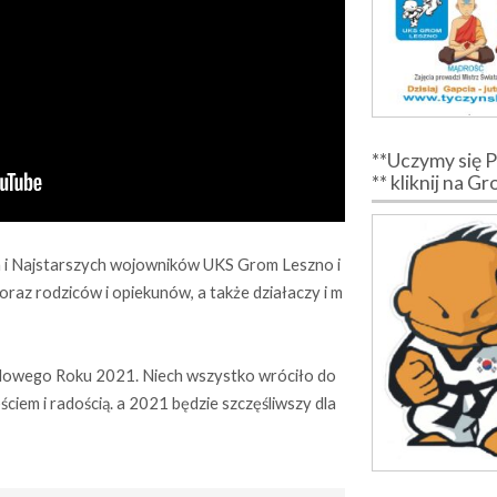
**Uczymy się 
** kliknij na G
 i Najstarszych wojowników UKS Grom Leszno i
az rodziców i opiekunów, a także działaczy i m
Nowego Roku 2021. Niech wszystko wróciło do
ciem i radością. a 2021 będzie szczęśliwszy dla