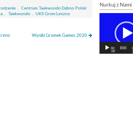
Nurkuj z Nami
rodzenie
,
Centrum Taekwondo Dębno Polski
ta
,
Taekwondo
,
UKS Grom Leszno
O
d
t
w
treno
Wyniki Gromek Games 2020
a
r
00:
z
00
a
c
z
v
i
d
e
o