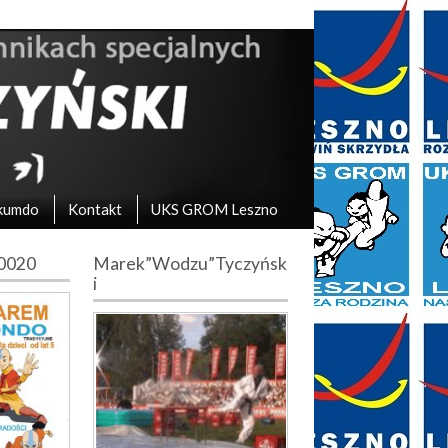
kumdo
Kontakt
UKS GROM Leszno
10020
Marek”Wodzu”Tyczyńsk
i