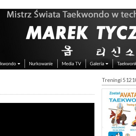
 – Mistrz Świata w Taekwondo
ekwondo
Nurkowanie
Media TV
Galeria
Taekwon
Treningi 512